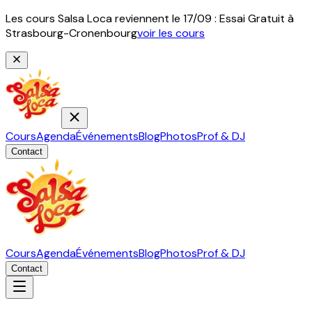
Les cours Salsa Loca reviennent le 17/09 : Essai Gratuit à
Strasbourg-Cronenbourg
voir les cours
Cours
Agenda
Événements
Blog
Photos
Prof & DJ
Contact
Cours
Agenda
Événements
Blog
Photos
Prof & DJ
Contact