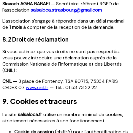
Siavach AGHA BABAEI
— Secrétaire, référent RGPD de
l'association
salsaloca.strasbourg@gmail.com
L'association s'engage à répondre dans un délai maximal
de
1 mois
à compter de la réception de la demande.
8.2 Droit de réclamation
Si vous estimez que vos droits ne sont pas respectés,
vous pouvez introduire une réclamation auprès de la
Commission Nationale de l'Informatique et des Libertés
(CNIL) :
CNIL
— 3 place de Fontenoy, TSA 80715, 75334 PARIS
CEDEX 07
www.cnil.fr
— Tél. : 01 53 73 22 22
9. Cookies et traceurs
Le site
salsaloca.fr
utilise un nombre minimal de cookies,
strictement nécessaires à son fonctionnement :
Cookie de session
(chiffré) pour l'authentification du