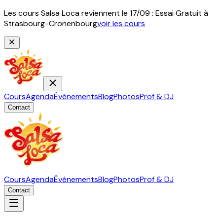
Les cours Salsa Loca reviennent le 17/09 : Essai Gratuit à
Strasbourg-Cronenbourg
voir les cours
Cours
Agenda
Événements
Blog
Photos
Prof & DJ
Contact
Cours
Agenda
Événements
Blog
Photos
Prof & DJ
Contact