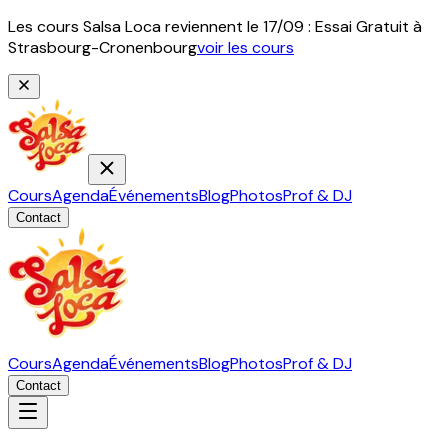
Les cours Salsa Loca reviennent le 17/09 : Essai Gratuit à
Strasbourg-Cronenbourg
voir les cours
Cours
Agenda
Événements
Blog
Photos
Prof & DJ
Contact
Cours
Agenda
Événements
Blog
Photos
Prof & DJ
Contact