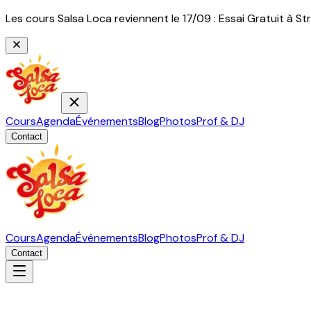
Les cours Salsa Loca reviennent le 17/09 : Essai Gratuit à
Cours
Agenda
Événements
Blog
Photos
Prof & DJ
Contact
Cours
Agenda
Événements
Blog
Photos
Prof & DJ
Contact