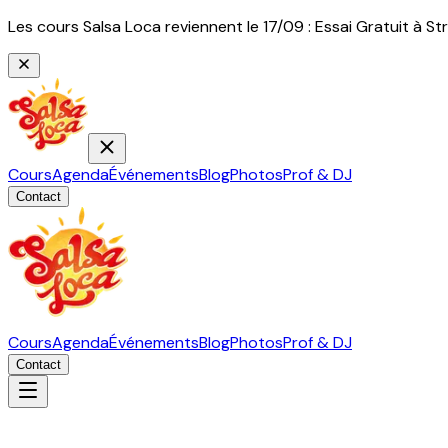
Les cours Salsa Loca reviennent le 17/09 : Essai Gratuit à
Cours
Agenda
Événements
Blog
Photos
Prof & DJ
Contact
Cours
Agenda
Événements
Blog
Photos
Prof & DJ
Contact