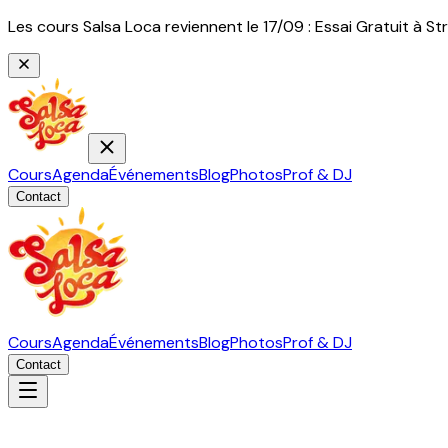
Les cours Salsa Loca reviennent le 17/09 : Essai Gratuit à
Cours
Agenda
Événements
Blog
Photos
Prof & DJ
Contact
Cours
Agenda
Événements
Blog
Photos
Prof & DJ
Contact