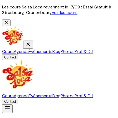
Les cours Salsa Loca reviennent le 17/09 : Essai Gratuit à
Strasbourg-Cronenbourg
voir les cours
Cours
Agenda
Événements
Blog
Photos
Prof & DJ
Contact
Cours
Agenda
Événements
Blog
Photos
Prof & DJ
Contact