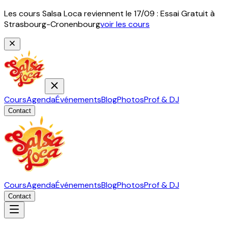
Les cours Salsa Loca reviennent le 17/09 : Essai Gratuit à
Strasbourg-Cronenbourg
voir les cours
Cours
Agenda
Événements
Blog
Photos
Prof & DJ
Contact
Cours
Agenda
Événements
Blog
Photos
Prof & DJ
Contact